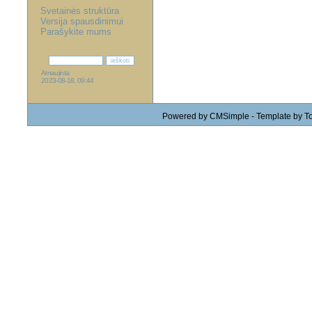
Svetainės struktūra
Versija spausdinimui
Parašykite mums
Prisijungti
Atnaujinta:
2023-08-18, 09:44
Powered by
CMSimple
-
Template by T