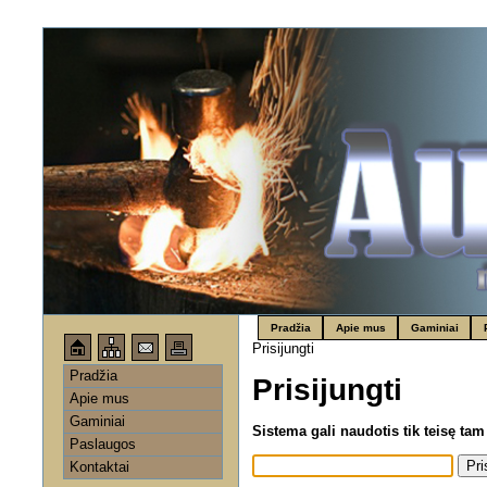
Pradžia
Apie mus
Gaminiai
Prisijungti
Pradžia
Prisijungti
Apie mus
Gaminiai
Sistema gali naudotis tik teisę ta
Paslaugos
Kontaktai